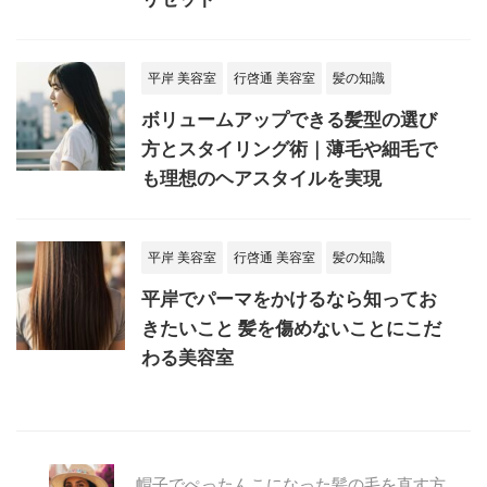
平岸 美容室
行啓通 美容室
髪の知識
ボリュームアップできる髪型の選び
方とスタイリング術｜薄毛や細毛で
も理想のヘアスタイルを実現
平岸 美容室
行啓通 美容室
髪の知識
平岸でパーマをかけるなら知ってお
きたいこと 髪を傷めないことにこだ
わる美容室
帽子でぺったんこになった髪の毛を直す方