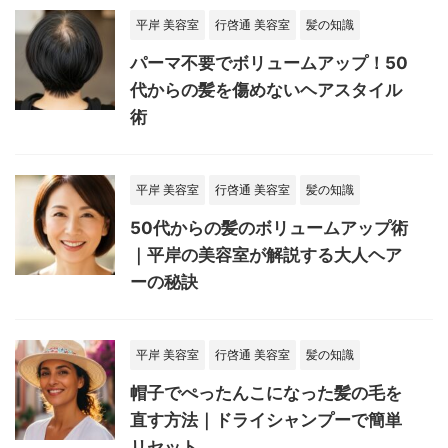
平岸 美容室
行啓通 美容室
髪の知識
パーマ不要でボリュームアップ！50
代からの髪を傷めないヘアスタイル
術
平岸 美容室
行啓通 美容室
髪の知識
50代からの髪のボリュームアップ術
｜平岸の美容室が解説する大人ヘア
ーの秘訣
平岸 美容室
行啓通 美容室
髪の知識
帽子でぺったんこになった髪の毛を
直す方法｜ドライシャンプーで簡単
リセット