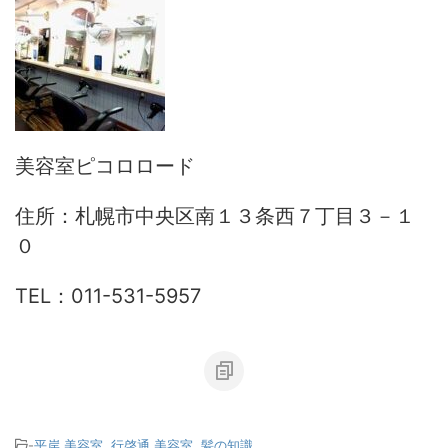
美容室ピコロロード
住所：札幌市中央区南１３条西７丁目３－１
０
TEL：011-531-5957
-
平岸 美容室
,
行啓通 美容室
,
髪の知識