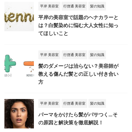
平岸 美容室
行啓通 美容室
髪の知識
平岸の美容室で話題のヘナカラーと
は？白髪染めに悩む大人女性に知っ
てほしいこと
平岸 美容室
行啓通 美容室
髪の知識
髪のダメージは治らない？美容師が
教える傷んだ髪との正しい付き合い
方
平岸 美容室
行啓通 美容室
髪の知識
パーマをかけたら髪がパサつく…そ
の原因と解決策を徹底解説！